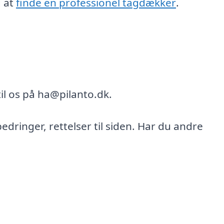
g at
finde en professionel tagdækker
.
il os på ha@pilanto.dk.
bedringer, rettelser til siden. Har du andre