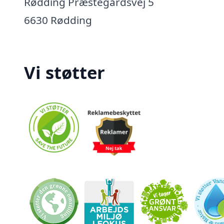
Rødding Præstegårdsvej 5
6630 Rødding
Vi støtter